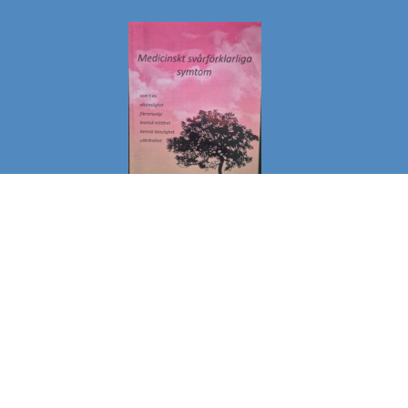
PUST
OG
MEDITASJON
PANIKKANFALL
Hva skjer i kroppen Jeg tenker at de fleste kjenner til
hvordan det er når stresset overtar. Når du kjenner hjertet
slår raskt, blir svett…
:
Les mer
PANIKKANFALL