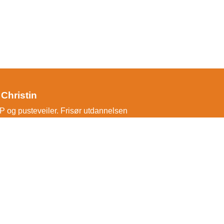
Christin
LP og pusteveiler. Frisør utdannelsen
Etter utdannelsen flyttet jeg til Oslo
n gikk videre til Hamar og Øvre Vang.
sk igjen, da jeg ble frisk tok jeg NLP
stad. Da oppdaget jeg hvor viktig og
n, og startet opp veiledning av pust
 har jeg tatt pusteveiledningen med
 er den eneste som veileder i Anette
e pusteteknikker.