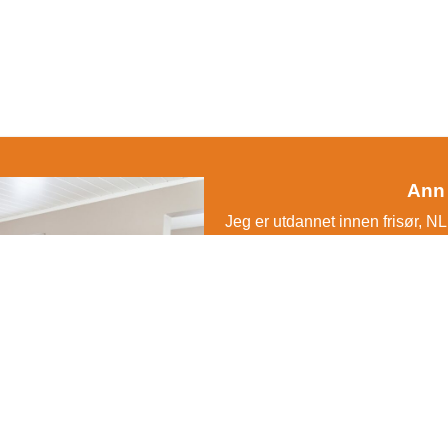
Ann 
Jeg er utdannet innen frisør, N
tok jeg på Glemmen v.g.s i 1987. 
og jobbet der noen år før ferde
Etter noen år ble jeg syk og fri
utdannelsen på Praxiz i Fredrik
hvor avhenginge vi er av puste
hos Anette Aarsland i Oslo. Nå
meg til Hamar og omegn der jeg
Aarsland sin